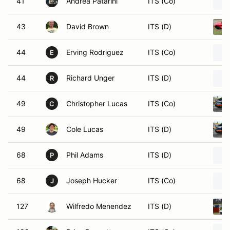
41
Andrea Patarini
ITS (Co)
43
David Brown
ITS (D)
44
Erving Rodriguez
ITS (Co)
E
44
Richard Unger
ITS (D)
R
49
Christopher Lucas
ITS (Co)
C
49
Cole Lucas
ITS (D)
68
Phil Adams
ITS (D)
P
68
Joseph Hucker
ITS (Co)
J
127
Wilfredo Menendez
ITS (D)