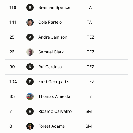
116
Brennan Spencer
ITA
B
141
Cole Partelo
ITA
25
Andre Jamison
ITEZ
A
26
Samuel Clark
ITEZ
99
Rui Cardoso
ITEZ
R
104
Fred Georgiadis
ITEZ
F
35
Thomas Almeida
IT7
7
Ricardo Carvalho
SM
R
8
Forest Adams
SM