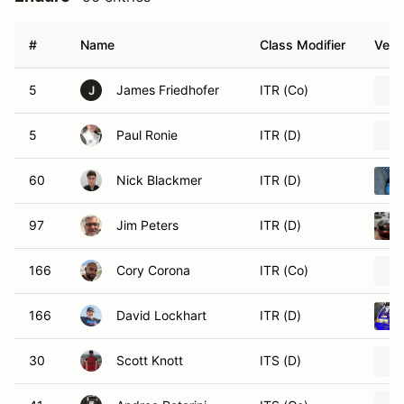
#
Name
Class Modifier
Vehi
5
James Friedhofer
ITR (Co)
J
5
Paul Ronie
ITR (D)
60
Nick Blackmer
ITR (D)
97
Jim Peters
ITR (D)
166
Cory Corona
ITR (Co)
166
David Lockhart
ITR (D)
30
Scott Knott
ITS (D)