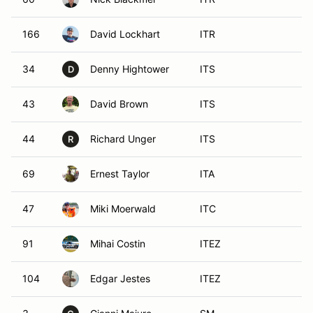
166
David Lockhart
ITR
34
Denny Hightower
ITS
D
43
David Brown
ITS
44
Richard Unger
ITS
R
69
Ernest Taylor
ITA
47
Miki Moerwald
ITC
91
Mihai Costin
ITEZ
104
Edgar Jestes
ITEZ