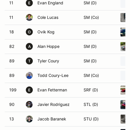
11
Evan England
SM (D)
E
11
Cole Lucas
SM (Co)
18
Ovik Kog
SM (D)
O
82
Alan Hoppe
SM (D)
A
89
Tyler Coury
SM (D)
T
89
Todd Coury-Lee
SM (Co)
199
Evan Fetterman
SRF (D)
E
90
Javier Rodriguez
STL (D)
13
Jacob Baranek
STU (D)