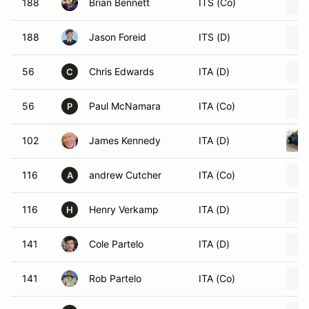
188
Brian Bennett
ITS (Co)
188
Jason Foreid
ITS (D)
56
Chris Edwards
ITA (D)
C
56
Paul McNamara
ITA (Co)
P
102
James Kennedy
ITA (D)
116
andrew Cutcher
ITA (Co)
A
116
Henry Verkamp
ITA (D)
H
141
Cole Partelo
ITA (D)
141
Rob Partelo
ITA (Co)