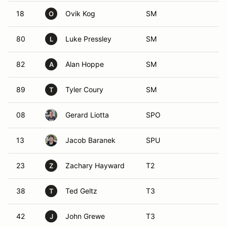
18
Ovik Kog
SM
O
80
Luke Pressley
SM
L
82
Alan Hoppe
SM
A
89
Tyler Coury
SM
T
08
Gerard Liotta
SPO
13
Jacob Baranek
SPU
23
Zachary Hayward
T2
Z
38
Ted Geltz
T3
T
42
John Grewe
T3
J