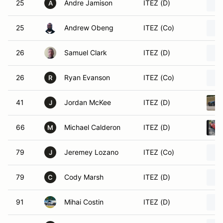
25
Andre Jamison
ITEZ (D)
A
25
Andrew Obeng
ITEZ (Co)
26
Samuel Clark
ITEZ (D)
26
Ryan Evanson
ITEZ (Co)
R
41
Jordan McKee
ITEZ (D)
J
66
Michael Calderon
ITEZ (D)
M
79
Jeremey Lozano
ITEZ (Co)
J
79
Cody Marsh
ITEZ (D)
C
91
Mihai Costin
ITEZ (D)