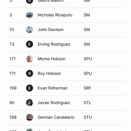
3
Gianni Maiuro
SM
G
3
Nicholas Riceputo
SM
10
John Davison
SM
73
Erving Rodriguez
SM
E
171
Morne Hobson
SPU
171
Roy Hobson
SPU
R
199
Evan Fetterman
SRF
E
90
Javier Rodriguez
STL
198
German Candelario
STU