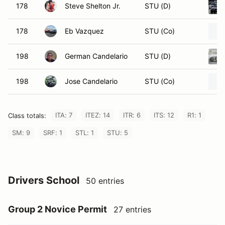
178
Steve Shelton Jr.
STU (D)
178
Eb Vazquez
STU (Co)
198
German Candelario
STU (D)
198
Jose Candelario
STU (Co)
ITA: 7
ITEZ: 14
ITR: 6
ITS: 12
R1: 1
Class totals:
SM: 9
SRF: 1
STL: 1
STU: 5
Drivers School
50 entries
Group 2 Novice Permit
27 entries