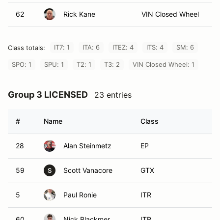
62
Rick Kane
VIN Closed Wheel
IT7: 1
ITA: 6
ITEZ: 4
ITS: 4
SM: 6
Class totals:
SPO: 1
SPU: 1
T2: 1
T3: 2
VIN Closed Wheel: 1
Group 3 LICENSED
23 entries
#
Name
Class
V
28
Alan Steinmetz
EP
59
Scott Vanacore
GTX
S
5
Paul Ronie
ITR
60
Nick Blackmer
ITR