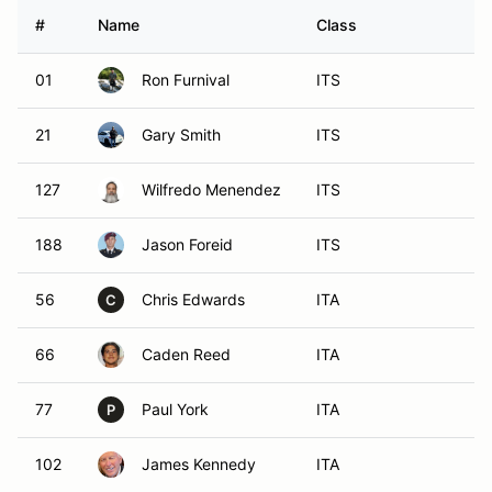
#
Name
Class
V
01
Ron Furnival
ITS
21
Gary Smith
ITS
127
Wilfredo Menendez
ITS
188
Jason Foreid
ITS
56
Chris Edwards
ITA
C
66
Caden Reed
ITA
77
Paul York
ITA
P
102
James Kennedy
ITA