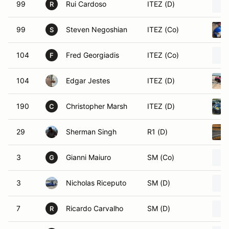
99
Rui Cardoso
ITEZ (D)
R
99
Steven Negoshian
ITEZ (Co)
S
104
Fred Georgiadis
ITEZ (Co)
F
104
Edgar Jestes
ITEZ (D)
190
Christopher Marsh
ITEZ (D)
C
29
Sherman Singh
R1 (D)
3
Gianni Maiuro
SM (Co)
G
3
Nicholas Riceputo
SM (D)
7
Ricardo Carvalho
SM (D)
R